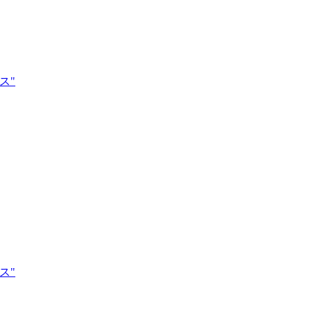
ス"
ス"