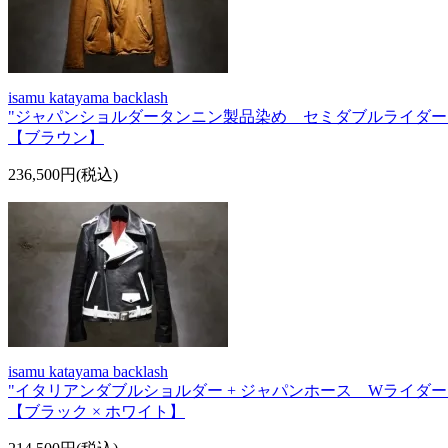
isamu katayama backlash
"ジャパンショルダータンニン製品染め セミダブルライダー
【ブラウン】
236,500円(税込)
isamu katayama backlash
"イタリアンダブルショルダー + ジャパンホース Wライダー
【ブラック × ホワイト】