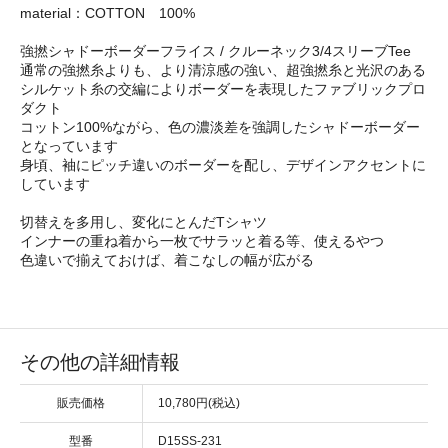
material：COTTON 100%
強撚シャドーボーダーフライス / クルーネック3/4スリーブTee
通常の強撚糸よりも、より清涼感の強い、超強撚糸と光沢のある
シルケット糸の交編によりボーダーを表現したファブリックプロ
ダクト
コットン100%ながら、色の濃淡差を強調したシャドーボーダー
となっています
身頃、袖にピッチ違いのボーダーを配し、デザインアクセントに
しています
切替えを多用し、変化にとんだTシャツ
インナーの重ね着から一枚でサラッと着る等、使えるやつ
色違いで揃えておけば、着こなしの幅が広がる
その他の詳細情報
販売価格
10,780円(税込)
型番
D15SS-231