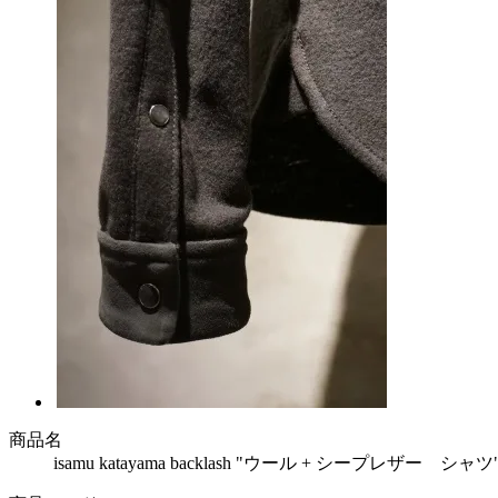
商品名
isamu katayama backlash "ウール + シープレザー シ