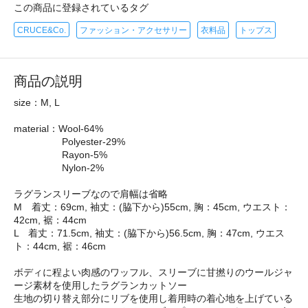
この商品に登録されているタグ
CRUCE&Co.
ファッション・アクセサリー
衣料品
トップス
商品の説明
size：M, L
material：Wool-64%
Polyester-29%
Rayon-5%
Nylon-2%
ラグランスリーブなので肩幅は省略
M 着丈：69cm, 袖丈：(脇下から)55cm, 胸：45cm, ウエスト：
42cm, 裾：44cm
L 着丈：71.5cm, 袖丈：(脇下から)56.5cm, 胸：47cm, ウエス
ト：44cm, 裾：46cm
ボディに程よい肉感のワッフル、スリーブに甘撚りのウールジャ
ージ素材を使用したラグランカットソー
生地の切り替え部分にリブを使用し着用時の着心地を上げている