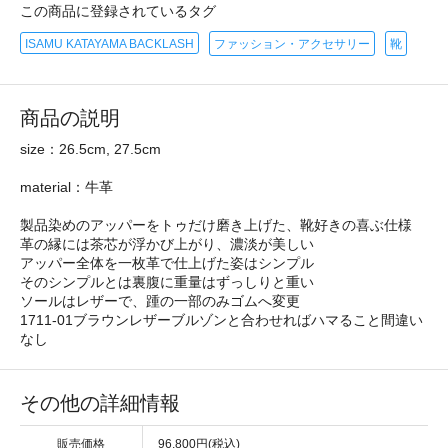
この商品に登録されているタグ
ISAMU KATAYAMA BACKLASH
ファッション・アクセサリー
靴
商品の説明
size：26.5cm, 27.5cm
material：牛革
製品染めのアッパーをトゥだけ磨き上げた、靴好きの喜ぶ仕様
革の縁には茶芯が浮かび上がり、濃淡が美しい
アッパー全体を一枚革で仕上げた姿はシンプル
そのシンプルとは裏腹に重量はずっしりと重い
ソールはレザーで、踵の一部のみゴムへ変更
1711-01ブラウンレザーブルゾンと合わせればハマること間違い
なし
その他の詳細情報
販売価格
96,800円(税込)