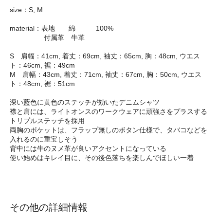
size：S, M
material：表地 綿 100%
付属革 牛革
S 肩幅：41cm, 着丈：69cm, 袖丈：65cm, 胸：48cm, ウエス
ト：46cm, 裾：49cm
M 肩幅：43cm, 着丈：71cm, 袖丈：67cm, 胸：50cm, ウエス
ト：48cm, 裾：51cm
深い藍色に黄色のステッチが効いたデニムシャツ
襟と肩には、ライトオンスのワークウェアに頑強さをプラスする
トリプルステッチを採用
両胸のポケットは、フラップ無しのボタン仕様で、タバコなどを
入れるのに重宝しそう
背中には牛のヌメ革が良いアクセントになっている
使い始めはキレイ目に、その後色落ちを楽しんでほしい一着
その他の詳細情報