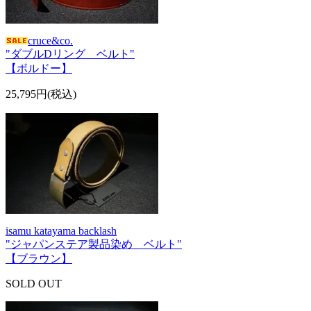
cruce&co.
"ダブルDリング ベルト"
【ボルドー】
25,795円(税込)
isamu katayama backlash
"ジャパンステア製品染め ベルト"
【ブラウン】
SOLD OUT