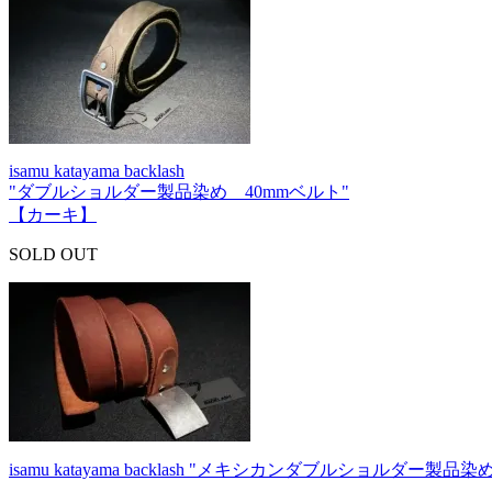
isamu katayama backlash
"ダブルショルダー製品染め 40mmベルト"
【カーキ】
SOLD OUT
isamu katayama backlash "メキシカンダブルショルダー